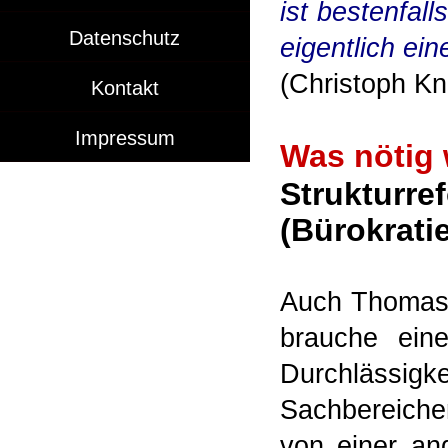
ist bestenfall
Datenschutz
eigentlich ein
(Christoph Kni
Kontakt
Impressum
Was nötig 
Strukt
(Bürokrati
Auch Thomas 
brauche ein
Durchlässi
Sachbereiche
von einer and