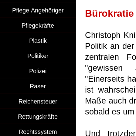
Pflege Angehöriger
Bürokratie 
Pflegekräfte
Christoph Kni
Plastik
Politik an de
Politiker
zentralen Fo
"gewissen 
Polizei
"Einerseits h
Raser
ist wahrsche
Maße auch dra
Reichensteuer
sobald es um
Rettungskräfte
Rechtssystem
Und trotzde