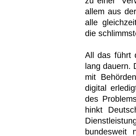
zu einer "Ver
allem aus de
alle gleichz
die schlimmst
All das führt
lang dauern. 
mit Behörden
digital erled
des Problems
hinkt Deutsc
Dienstleist
bundesweit n