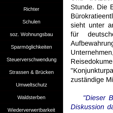
Stunde. Die 
Richter
Bürokratieen
Schulen
sieht unter 
für deutsc
soz. Wohnungsbau
Aufbewahrung
Sparmöglichkeiten
Unternehmen
Steuerverschwendung
Reisedokum
"Konjunktur
Strassen & Brücken
zuständige M
Umweltschutz
"Dieser B
Waldsterben
Diskussion d
Wiederverwertbarkeit