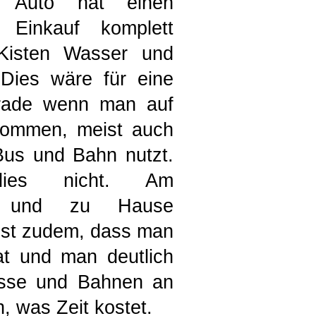
in Auto hat einen
 Einkauf komplett
 Kisten Wasser und
 Dies wäre für eine
erade wenn man auf
ommen, meist auch
us und Bahn nutzt.
ies nicht. Am
den und zu Hause
l ist zudem, dass man
at und man deutlich
usse und Bahnen an
, was Zeit kostet.